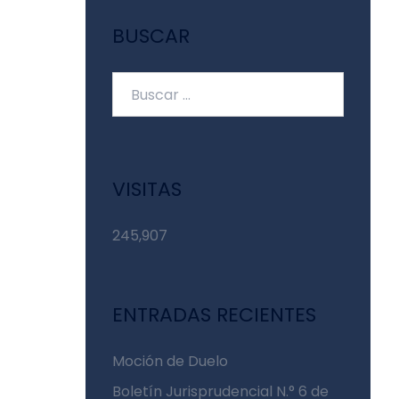
BUSCAR
Buscar:
VISITAS
245,907
ENTRADAS RECIENTES
Moción de Duelo
Boletín Jurisprudencial N.° 6 de